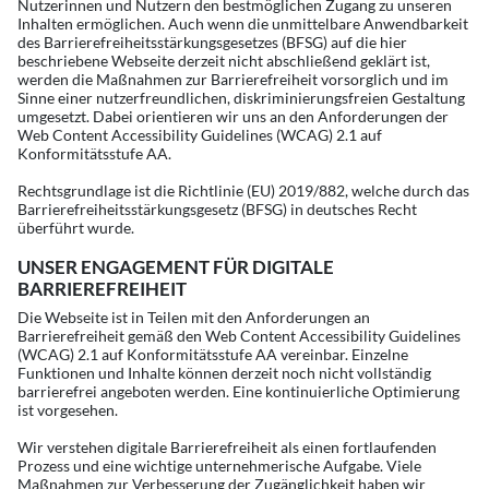
Nutzerinnen und Nutzern den bestmöglichen Zugang zu unseren
Inhalten ermöglichen. Auch wenn die unmittelbare Anwendbarkeit
des Barrierefreiheitsstärkungsgesetzes (BFSG) auf die hier
beschriebene Webseite derzeit nicht abschließend geklärt ist,
werden die Maßnahmen zur Barrierefreiheit vorsorglich und im
Sinne einer nutzerfreundlichen, diskriminierungsfreien Gestaltung
umgesetzt. Dabei orientieren wir uns an den Anforderungen der
Web Content Accessibility Guidelines (WCAG) 2.1 auf
Konformitätsstufe AA.
Rechtsgrundlage ist die Richtlinie (EU) 2019/882, welche durch das
Barrierefreiheitsstärkungsgesetz (BFSG) in deutsches Recht
überführt wurde.
UNSER ENGAGEMENT FÜR DIGITALE
BARRIEREFREIHEIT
Die Webseite ist in Teilen mit den Anforderungen an
Barrierefreiheit gemäß den Web Content Accessibility Guidelines
(WCAG) 2.1 auf Konformitätsstufe AA vereinbar. Einzelne
Funktionen und Inhalte können derzeit noch nicht vollständig
barrierefrei angeboten werden. Eine kontinuierliche Optimierung
ist vorgesehen.
Wir verstehen digitale Barrierefreiheit als einen fortlaufenden
Prozess und eine wichtige unternehmerische Aufgabe. Viele
Maßnahmen zur Verbesserung der Zugänglichkeit haben wir