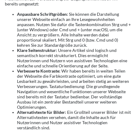
bereits umgesetzt:
Anpassbare Schriftgrößen:
Sie können die Darstellung
unserer Webseite einfach an Ihre Lesegewohnheiten
anpassen. Nutzen Sie dafür die Tastenkombination Strg und +
(unter Windows) oder Cmd und + (unter macOS), um die
Ansicht zu vergrößern. Alle Inhalte werden dabei
proportional skaliert. Mit Strg und 0 (bzw. Cmd und 0)
kehren Sie zur Standardgröße zurück.
Klare Seitenstruktur:
Unsere Artikel sind logisch und
semantisch korrekt strukturiert. Dies ermöglicht
Nutzerinnen und Nutzern von assistiven Technologien eine
einfache und schnelle Orientierung auf der Seite.
Verbesserte Kontraste:
Wir haben bereits in weiten Teilen
der Webseite die Farbkontraste optimiert, um eine gute
Lesbarkeit zu gewährleisten, und arbeiten stetig an weiteren
Verbesserungen. Tastaturbedienung: Die grundlegende
Navigation und wesentliche Funktionen unserer Webseite
sind bereits mit der Tastatur bedienbar. Der vollständige
Ausbau ist ein zentraler Bestandteil unserer weiteren
Optimierungen.
Alternativtexte für Bilder:
Ein Großteil unserer Bilder ist mit
Alternativtexten versehen, damit die Inhalte auch für
Nutzerinnen und Nutzer assistiver Technologien
verständlich sind.