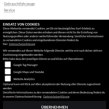
Gebrauchtfahrzeuge
Service
FINDEN SIE UNS
EINSATZ VON COOKIES
Diese Webseite verwendet Cookies, um Dir ein bestmögliches Surf-Erlebnis zu
ermöglichen. Diese Daten werden erhoben und dienen nicht für die Erstellung von
Instagram
Nutzungsprofilen oder anderer weiterführender Verwendung. Sämtliche Informationen
zu verwendeten Cookies und eingebundenen Diensten findest du
Google Maps
hier:
Datenschutzerklärung
Wir verwenden auf dieser Website folgende Dienste, welche erst nach deiner aktiven
RECHTLICHES
Zustimmung eingebunden werden.
Bitte hake dazu den jeweiligen Dienst an und klicke auf Übernehmen:
Google Tag Manager
AGB
Google Maps und Youtube
Impressum
Website Analytics
Datenschutz
Optional kann mit Klick auf Alles akzeptieren der Nutzung aller Dienste zugestimmt
werden
Disclaimer
Detailierte Informationen zu den verwendeten Cookies und deren Bedeutung findest du
in unserer Datenschutzerklärung:
Datenschutzerklärung
Barrierefreiheit
ÜBERNEHMEN